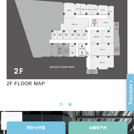
Translate »
1F FLOOR MAP
2F
問合せ/内覧
会議室予約