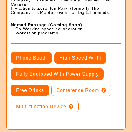
Company）'s Nomad Community Channel ‘The
Caravan’
Invitation to Zero-Ten Park（formerly The
Company）’s Meetup event for Digital nomads
Nomad Package (Coming Soon)
・Co-Working space collaboration
・Workation programs
Phone Booth
High Speed Wi-Fi
Fully Equipped With Power Supply
Free Drinks
Conference Room
Multi-function Device