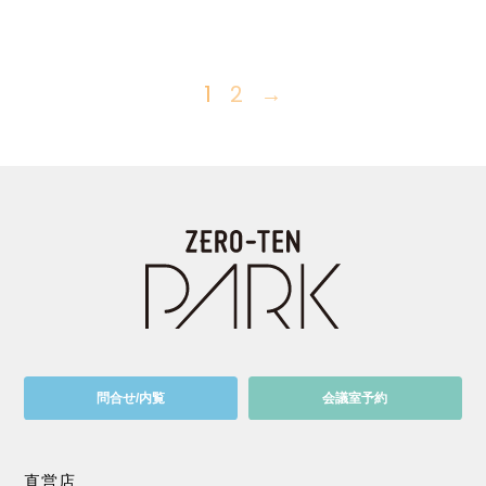
1
2
→
問合せ/内覧
会議室予約
直営店