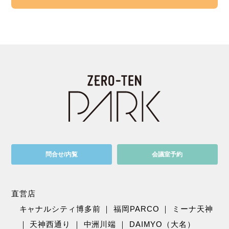
問合せ/内覧
会議室予約
直営店
キャナルシティ博多前
｜
福岡PARCO
｜
ミーナ天神
｜
天神西通り
｜
中洲川端
｜
DAIMYO（大名）