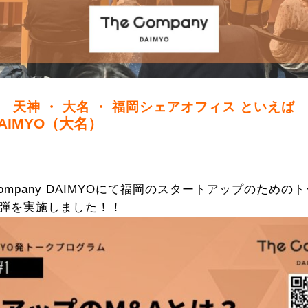
天神 ・ 大名 ・ 福岡シェアオフィス といえば
 DAIMYO（大名）
e Company DAIMYOにて福岡のスタートアップのため
第一弾を実施しました！！