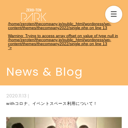
/home/zeroten/thecompany.jp/public_html/wordpress/wp-
content/themes/thecompany2022/single.php on line
13
Warning
: Trying to access array offset on value of type null in
/home/zeroten/thecompany.jp/public_html/wordpress/wp-
content/themes/thecompany2022/single.php
on line
13
">
News & Blog
2020.11.13
|
withコロナ、イベントスペース利用について！