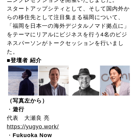
ニングレセプションを開催いたしました。
スタートアップシティとして、そして国内外か
らの移住先として注目集まる福岡について、
「福岡を日本一の海外デジタルノマド拠点に」
をテーマにリアルにビジネスを行う4名のビジ
ネスパーソンがトークセッションを行いまし
た。
■登壇者 紹介
（写真左から）
・
遊行
代表 大瀬良 亮
https://yugyo.work/
・
Fukuoka Now