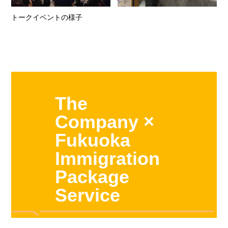
トークイベントの様子
The
Company ×
Fukuoka
Immigration
Package
Service