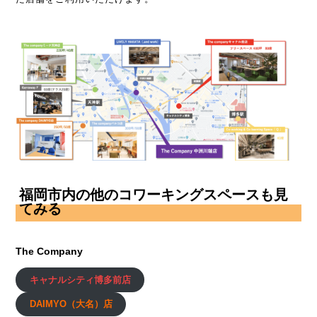
福岡市内の
他のコワーキングスペースも見
てみる
The Company
キャナルシティ博多前店
DAIMYO（大名）店