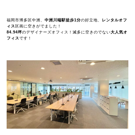
福岡市博多区中洲、
中洲川端駅徒歩1分
の好立地、
レンタルオフ
ィス
区画に空きがでました！
84.94坪
のデザイナーズオフィス！滅多に空きのでない
大人気オ
フィス
です！