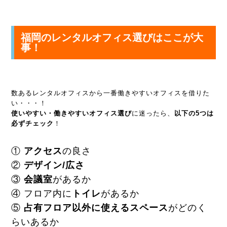
福岡の
レンタルオフィス
選びはここが大
事！
数あるレンタルオフィスから一番働きやすいオフィスを借りた
い・・・！
使いやすい・働きやすいオフィス選び
に迷ったら、
以下の5つは
必ずチェック
！
①
アクセス
の良さ
②
デザイン/広さ
③
会議室
があるか
④ フロア内に
トイレ
があるか
⑤
占有フロア以外に使えるスペース
がどのく
らいあるか