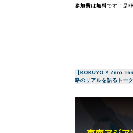
参加費は無料
です！是
【KOKUYO × Zero
略のリアルを語るトー