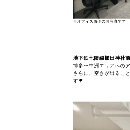
※オフィス西側のお写真です
地下鉄七隈線櫛田神社前
博多〜中洲エリアへの
さらに、空きが出るこ
す🌳