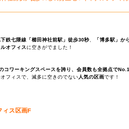
地下鉄七隈線「櫛田神社前駅」徒歩30秒
、
「博多駅」から
タルオフィス
に空きがでました！
大規模のコワーキングスペースを誇り、会員数も全拠点でNo
ルオフィスで、滅多に空きのでない
人気の区画
です！
フィス区画F