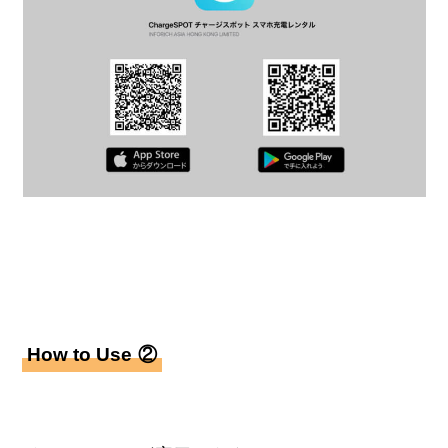
How to Use
②