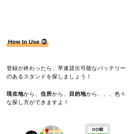
How to Use
③
登録が終わったら、早速貸出可能なバッテリー
のあるスタンドを探しましょう！
現在地
から、
住所
から、
目的地
から、、、色々
な探し方ができますよ！