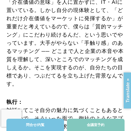
「介在価値の意味」を人に置かずに、IT・AIに
置いている。しかし自分の現体験として、「ど
れだけ介在価値をマーケットに発揮するか」が
重要だと考えているので、僕らは「質的マッチ
ング」にこだわり続けるんだ、という思いでや
っています。大手がやらない「手触り感」のあ
るマッチング ── どこまで人と企業の本音や本
質を理解して、深いところでのマッチングを成
しえるか。そこを実現するのが、自分たちの目
標であり、つぶだてるを立ち上げた背景なんで
Translate »
す。
執行：
対話してこそ自分の魅力に気づくこともあると
思うので、そういった面で、御社のようなアプ
問合せ/内覧
会議室予約
ローチで救われている求職者さんがたくさんい