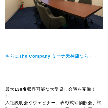
さらに
The Company ミーナ天神店
なら・・・
最大
138名
収容可能な大型貸し会議を完備！！
✨
入社説明会やウェビナー、表彰式や物販会、試