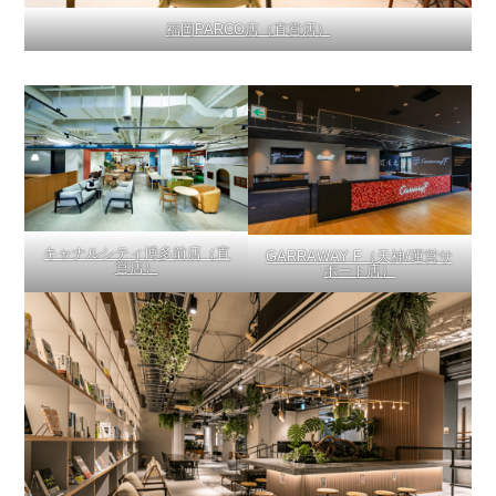
福岡PARCO店（直営店）
キャナルシティ博多前店（直
GARRAWAY F（天神/運営サ
営店）
ポート店）