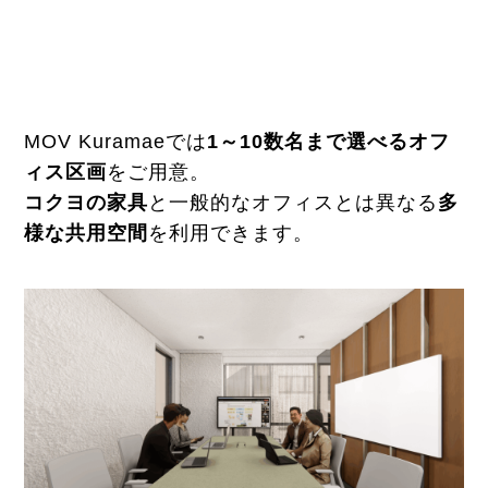
MOV Kuramaeでは
1～10数名まで選べるオフ
ィス区画
をご用意。
コクヨの家具
と一般的なオフィスとは異なる
多
様な共用空間
を利用できます。