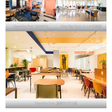
Zero-Ten Park DAIMYO
Zero-Ten Park
ミーナ天神店
Zero-Ten Park
福岡PARCO店