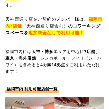
す。
天神西通り店をご契約のメンバー様は、
福岡市
内7店舗
（天神西通り店含む）
のコワーキング
スペースを
追加料金なしで利用可能！
福岡市内には
天神・博多エリア
を中心に
7店舗
、
東京・海外店舗
（シンガポール・フィリピン・ハ
ワイ）も含めると
4カ国14拠点
をご利用いただけ
ます！
福岡市内 利用可能店舗一覧