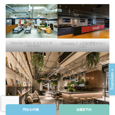
Zero-Ten Park
キャナルシテ
Garraway F（天神/運営サポー
ィ博多前店
ト店）
Translate »
問合せ/内覧
会議室予約