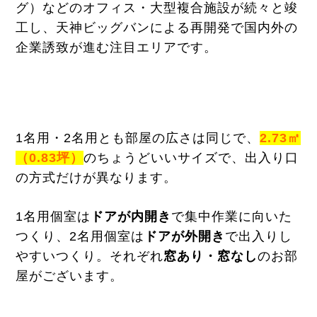
グ）などのオフィス・大型複合施設が続々と竣
工し、天神ビッグバンによる再開発で国内外の
企業誘致が進む注目エリアです。
1名用・2名用とも部屋の広さは同じで、
2.73㎡
（0.83坪）
のちょうどいいサイズで、出入り口
の方式だけが異なります。
1名用個室は
ドアが内開き
で集中作業に向いた
つくり、2名用個室は
ドアが外開き
で出入りし
やすいつくり。それぞれ
窓あり・窓なし
のお部
屋がございます。