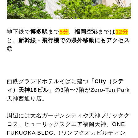
地下鉄で
博多駅
まで
5分
、
福岡空港
までは
12分
と、
新幹線・飛行機での県外移動にもアクセス
◎
西鉄グランドホテルそばに建つ
「City（シテ
ィ）天神18ビル
」の3階〜7階がZero-Ten Park
天神西通り店。
周辺には大名ガーデンシティや天神ブリックク
ロス、ヒューリックスクエア福岡天神、ONE
FUKUOKA BLDG.（ワンフクオカビルディン