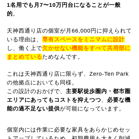
1名用でも月7〜10万円台になることが一般
的
。
天神西通り店の個室が月66,000円に抑えられて
いる理由は、
専有スペースをミニマムに設計
し、働く上で
欠かせない機能をすべて共用部に
まとめている
ためなんです。
これは天神西通り店に限らず、Zero-Ten Park
の他拠点においても同様。
この設計のおかげで、
主要駅徒歩圏内・都市圏
エリアにあってもコストを抑えつつ
、
必要な機
能の過不足ない提供
が可能になっています。
個室内には作業に必要な家具をあらかじめセッ
トアップしているため、初期費用も大きく削減