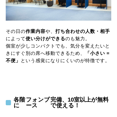
その日の
作業内容
や、
打ち合わせの人数・相手
によって
使い分けができる
のも魅力。
個室が少しコンパクトでも、気分を変えたいと
きにすぐ別の席へ移動できるため、
「小さい =
不便」
という感覚になりにくいのが特徴です。
各階
フォンブ
完備、10室以上が無料
に
ース
で使える！