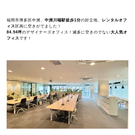
福岡市博多区中洲、
中洲川端駅徒歩1分
の好立地、
レンタルオフ
ィス
区画に空きがでました！
84.94坪
のデザイナーズオフィス！滅多に空きのでない
大人気オ
フィス
です！