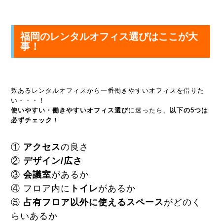
福岡の
レンタルオフィス
選びはここが大
事！
数あるレンタルオフィスから一番働きやすいオフィスを借りた
い・・・！
使いやすい・働きやすいオフィス選び
に迷ったら、
以下の5つは
必ずチェック
！
①
アクセス
の良さ
②
デザイン/広さ
③
会議室
があるか
④ フロア内に
トイレ
があるか
⑤
占有フロア以外に使えるスペース
がどのく
らいあるか