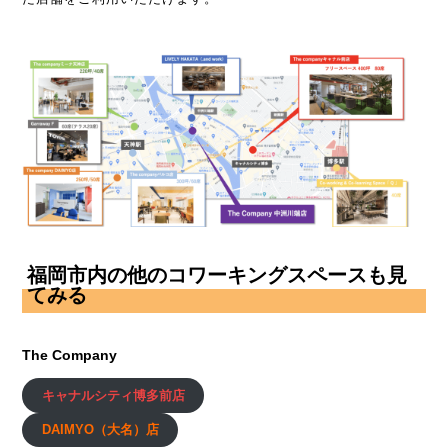
福岡市内の
他のコワーキングスペースも見
てみる
The Company
キャナルシティ博多前店
DAIMYO（大名）店