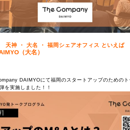
天神 ・ 大名 ・ 福岡シェアオフィス といえば
 DAIMYO（大名）
e Company DAIMYOにて福岡のスタートアップのため
第一弾を実施しました！！