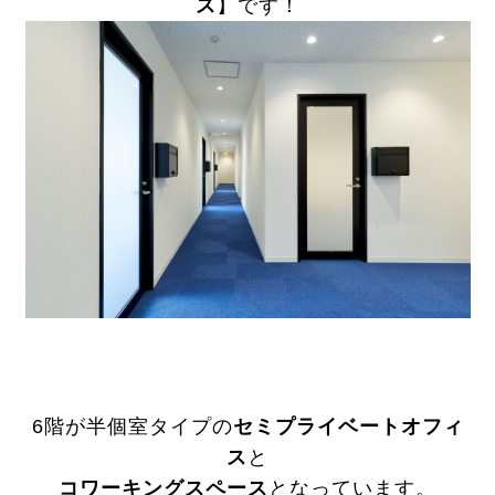
ス
】です！
6階が半個室タイプの
セミプライベートオフィ
ス
と
コワーキングスペース
となっています。