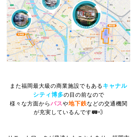
キャナル
また福岡最大級の商業施設でもある
シティ博多
の目の前なので
バス
地下鉄
様々な方面から
や
などの交通機関
が充実しているんです🚃💨