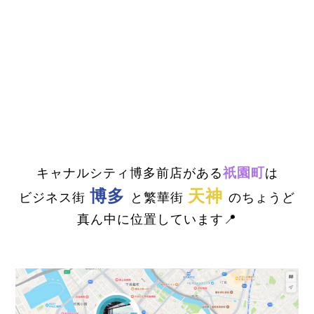
祇園町
キャナルシティ博多前店がある
は
博多
天神
ビジネス街
と繁華街
のちょうど
真ん中に位置しています📍