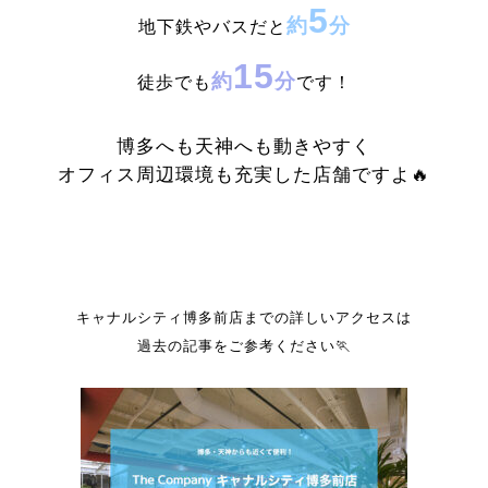
5
約
分
地下鉄やバスだと
15
約
分
徒歩でも
です！
博多へも天神へも動きやすく
オフィス周辺環境も充実した店舗ですよ🔥
キャナルシティ博多前店までの詳しいアクセスは
過去の記事をご参考ください🏃