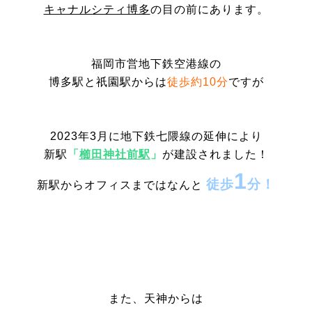
キャナルシティ博多
の目の前にあります。
福岡市営地下鉄空港線の
博多駅と祇園駅からは
徒歩約10分
ですが
2023年3月に地下鉄七隈線の延伸により
新駅
「
櫛田神社前駅
」
が建設されました！
1
徒歩
分！
新駅からオフィスまではなんと
また、天神からは