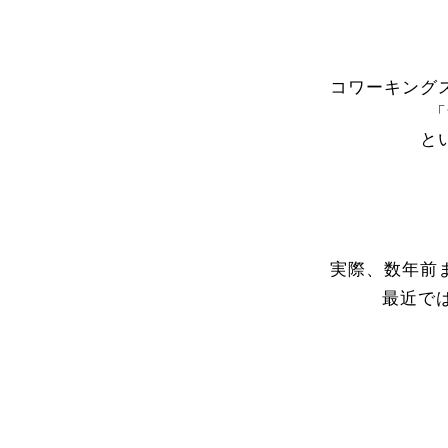
コワーキング
「
と
実際、数年前
最近で