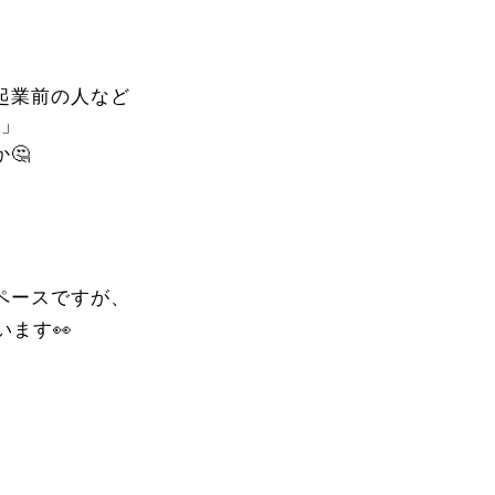
起業前の人など
所」
🤔
ペースですが、
ます👀