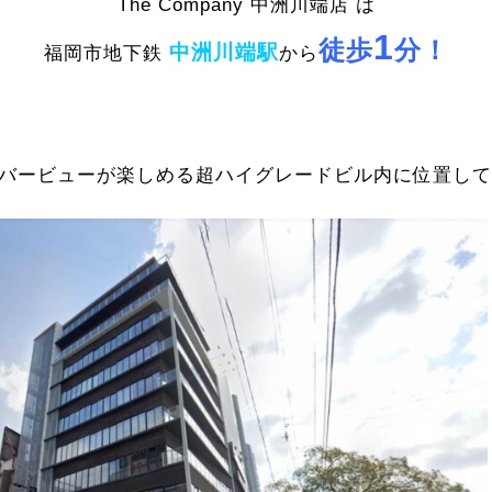
The Company 中洲川端店 は
1
徒歩
分！
中洲川端駅
福岡市地下鉄
から
バービューが楽しめる超ハイグレードビル内に位置していま