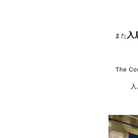
入
また
The 
入