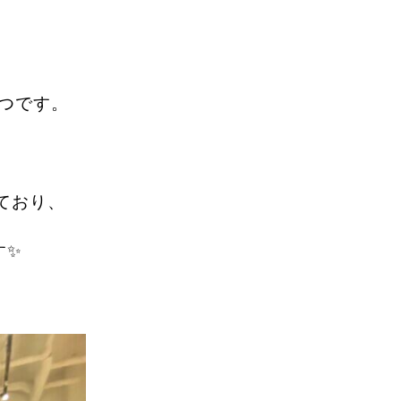
つです。
しており、
す✨