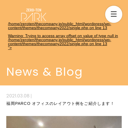
/home/zeroten/thecompany.jp/public_html/wordpress/wp-
content/themes/thecompany2022/single.php on line
13
Warning
: Trying to access array offset on value of type null in
/home/zeroten/thecompany.jp/public_html/wordpress/wp-
content/themes/thecompany2022/single.php
on line
13
">
News & Blog
2021.03.08
|
福岡PARCO オフィスのレイアウト例をご紹介します！