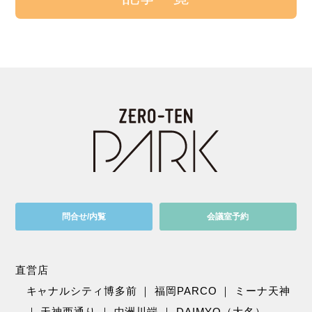
問合せ/内覧
会議室予約
直営店
キャナルシティ博多前
｜
福岡PARCO
｜
ミーナ天神
｜
天神西通り
｜
中洲川端
｜
DAIMYO（大名）