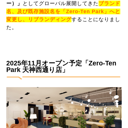
ー）」
としてグローバル展開してきた
ブランド
名、及び既存施設名を「Zero-Ten Park」へと
変更し、リブランディング
することになりまし
た。
2025年11月オープン予定「Z
ero-Ten
Park 天神西通り店
」