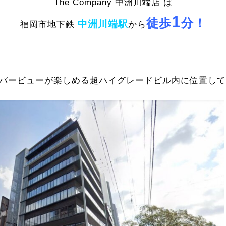
The Company 中洲川端店 は
1
徒歩
分！
中洲川端駅
福岡市地下鉄
から
バービューが楽しめる超ハイグレードビル内に位置していま