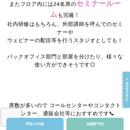
セミナールー
またフロア内には24名席の
ム
も完備！
社内研修はもちろん、外部講師を呼んでのセミ
ナーや
ウェビナーの配信等を行うスタジオとしても！
バックオフィス部門と部屋を分けたり、様々な
使い方ができそうです◎
Translate »
席数が多いので コールセンターやコンタクト
センター、通販会社等におすすめです📞
問合せ/内覧
会議室予約