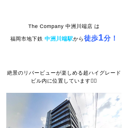
The Company 中洲川端店 は
1
徒歩
分！
中洲川端駅
福岡市地下鉄
から
絶景のリバービューが楽しめる超ハイグレード
ビル内に位置しています🏊🏻